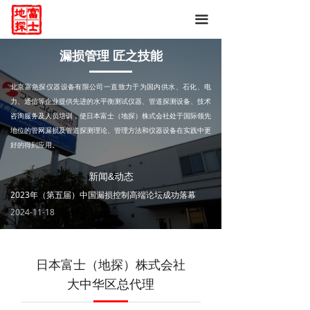
网站首页
끀
关于我们
漏损管理 匠之技能
富士产品
北京富急探仪器设备有限公司一直致力于为国内供水、石化、电
力、通信等企业提供先进的水平衡测试仪器、管道探测设备、技术
新闻&动态
咨询服务及人员培训，使日本富士（地探）株式会社处于国际领先
地位的管网漏损及管道探测理论、管理方法和仪器设备在实践中更
相关案例
好的得到应用。
技术培训
新闻&动态
2023年（第五届）中国漏损控制高端论坛成功落幕
2024-11-18
日本富士（地探）株式会社
大中华区总代理