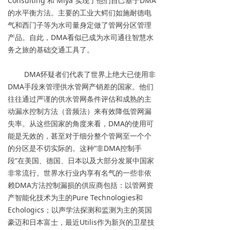
Consulting 和 Miya 实现了他们自己基于DMA
的水平衡方法。主要的工业大鳄们如施耐德电
气和西门子等为水司量身定做了管网分区管理
产品。自此，DMA看似已成为水司通往智慧水
务之旅的基础交通工具了。
DMA怀疑者们代表了世界上绝大已使用非
DMA手段来管理供水管网产销差的国家。他们
往往通过严谨的供水管网条件评估和成熟的主
动漏水控制方法（音频法）来有效降低管网漏
失率。从这些国家的角度来看，DMA的使用可
能是无效的，甚至对于细分整个管网至一个个
的分区是不切实际的。这种“非DMA控制手
段”在美国、德国、日本以及大部分发展中国家
非常流行。世界水行业内享有名气的一些非依
赖DMA方法控制漏损的供应商包括：以管网资
产智能化技术为主的Pure Technologies和
Echologics；以声学法探测和监测为主的英国
豪迈和日本富士，最近Utilis作为新兴的卫星技