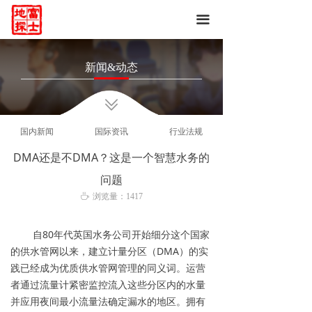
网站首页
끀
关于我们
新闻&动态
富士产品
ꅂ
新闻&动态
国内新闻
国际资讯
行业法规
相关案例
DMA还是不DMA？这是一个智慧水务的
技术培训
问题
ꄘ
浏览量：
1417
自80年代英国水务公司开始细分这个国家
的供水管网以来，建立计量分区（DMA）的实
践已经成为优质供水管网管理的同义词。运营
者通过流量计紧密监控流入这些分区内的水量
并应用夜间最小流量法确定漏水的地区。拥有