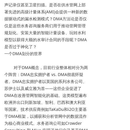
声记录仪甚至卫星扫描。是否在供水管网上部
署先进的高级计量体系(AMI)会提供一种新的数
据驱动式的漏水检测模式？DMA方法论是否仅
仅是这些水务咨询服务商们用于推动管网管理
规划化、安装大量的智能计量设备、玩转水利
模型以获得大额的水审计合同的手段呢？DMA
是否过于神化了？
一个DMA划分的世界
对于DMA概念，目前行业整体相对分为两
个阵营：DMA忠实拥护者 vs. DMA彻底怀疑
者。DMA忠实拥护者以英国的系列水务公司、
苏伊士以及威立雅为首——这些企业促进了
DMA在改善管网智能化的基础。这类模型遍布
欧洲并出口到新加坡、智利、巴西和澳大利亚
等国家。技术供应商例如TaKaDu和i2O主要基
于DMA框架，以捕获和分析管网中的数据流作
为核心商业模式。水务咨询公司如Crowder