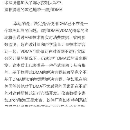
术探测也加入了漏水控制大军中。
漏损管理的灰色地带—虚拟DMA
幸运的是，决定是否使用DMA已不在是一
个非黑即白的问题。虚拟DMA(VDMA)概念的出
现将会通过AMI技术将实时消费数据、管网参
数监测、超声波计量和声学流量计量技术结合
到一起。VDMA可能做到在对管网不进行实际
分区计量的情况下，仍然进行DMA式的漏水探
测。这本质上代表着是一种范式转移：从有形
的、基于物理式DMA的解决方案转移至完全不
基于DMA框架的智慧型解决方案。例如现在的
美国等其他对于DMA不太感冒的国家正在不断
的对这种新模式进行市场开发。仪表数据专家
如Itron和海王星水表、软件厂商如本特利系统
已经开始着手研究和开发VDMA导向的产品和
服务。
“DMA的确有很多好处。但是对于漏水检